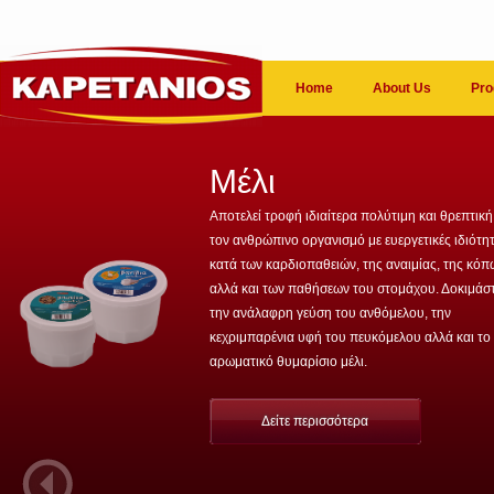
Home
About Us
Pro
Μέλι
Αποτελεί τροφή ιδιαίτερα πολύτιμη και θρεπτική
τον ανθρώπινο οργανισμό με ευεργετικές ιδιότη
κατά των καρδιοπαθειών, της αναιμίας, της κό
αλλά και των παθήσεων του στομάχου. Δοκιμάσ
την ανάλαφρη γεύση του ανθόμελου, την
κεχριμπαρένια υφή του πευκόμελου αλλά και το
αρωματικό θυμαρίσιο μέλι.
Δείτε περισσότερα