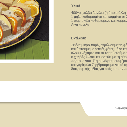
Υλικά
400γρ. χαλβά βανίλια (ή όποια άλλη
1 μήλο καθαρισμένο και κομμένο σε 
1 πορτοκάλι καθαρισμένο και κομμέν
Λίγη κανέλα
Εκτέλεση
Σε ένα μικρό πυρέξ στρώνουμε τις φέ
καλύπτουμε με λεπτές φέτες μήλο κα
αλουμινόχαρτο και το τοποθετούμε
ο χαλβάς λιώσει και ενωθεί με τη σά
πορτοκαλιού. Στη συνέχεια μεταφέρου
και γαρίφαλο Σερβίρουμε με λευκό κ
διατροφικής αξίας για εσάς και την 
Copyrigh