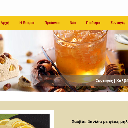
Αρχή
Η Εταιρία
Προϊόντα
Νέα
Ποιότητα
Συνταγές
Συνταγές | Χαλβ
Χαλβάς βανίλια με φέτες μήλ