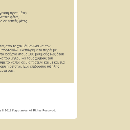
 γεύση προτιμάτε)
λεπτές φέτες
ο σε λεπτές φέτες
τες από το χαλβά βανίλια και τον
ι πορτοκάλι. Σκεπάζουμε το πυρέξ με
 στο φούρνο στους 180 βαθμούς έως ότου
ρκα του μήλου και τους χυμούς του
με το χαλβά σε μία πιατέλα και με κανέλα
ρασί ή ρετσίνα. Ένα επιδόρπιο υψηλής
παρέα σας.
t © 2011 Kapetanios. All Rights Reserved.