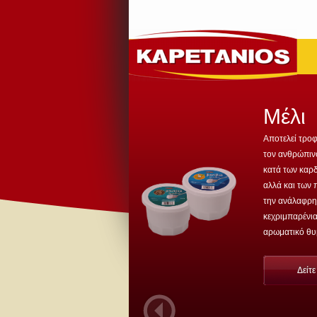
Μέλι
Αποτελεί τροφ
τον ανθρώπινο
κατά των καρδ
αλλά και των
την ανάλαφρη
κεχριμπαρένια
αρωματικό θυμ
Δείτ