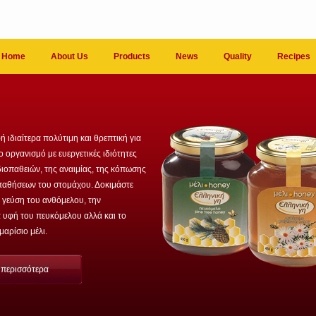
Home
About Us
Products
News
Quality
Recipes
ή ιδιαίτερα πολύτιμη και θρεπτική για
 οργανισμό με ευεργετικές ιδιότητες
ιοπαθειών, της αναιμίας, της κόπωσης
 παθήσεων του στομάχου. Δοκιμάστε
 γεύση του ανθόμελου, την
 υφή του πευκόμελου αλλά και το
αρίσιο μέλι.
ε περισσότερα