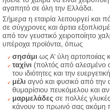
αγαπητό σε όλη την Ελλάδα.
Σήμερα η εταιρία λειτουργεί και 
σε σύγχρονες και άρτια εξοπλισμ
από τον γευστικό χειροποίητο χ
υπέροχα προϊόντα, όπως
σησάμι
ως Α’ ύλη αρτοποιίας 
ταχίνι
(πολτός από αλεσμένο ση
του ιδιότητες και την ευεργετι
μέλι
αγνό και φυσικό από την α
θυμαρίσιου πευκόμελου και α
μαρμελάδες
σε πολλές γλυκές
κάνουν το πρωινό σας ακόμη 