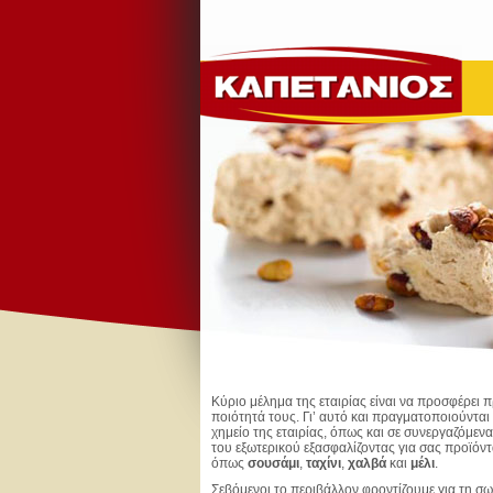
Κύριο μέλημα της εταιρίας είναι να προσφέρει 
ποιότητά τους. Γι’ αυτό και πραγματοποιούνται 
χημείο της εταιρίας, όπως και σε συνεργαζόμεν
του εξωτερικού εξασφαλίζοντας για σας προϊόν
όπως
σουσάμι
,
ταχίνι
,
χαλβά
και
μέλι
.
Σεβόμενοι το περιβάλλον φροντίζουμε για τη σω