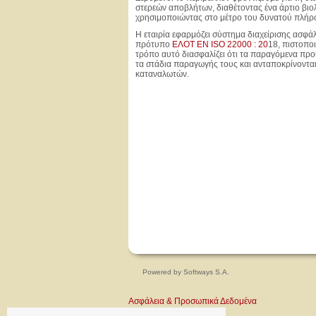
στερεών αποβλήτων, διαθέτοντας ένα άρτιο βιο
χρησιμοποιώντας στο μέτρο του δυνατού πλήρ
Η εταιρία εφαρμόζει σύστημα διαχείρισης ασφά
πρότυπο
ΕΛΟΤ ΕΝ ISO 22000 : 20
18, πιστοπο
τρόπο αυτό διασφαλίζει ότι τα παραγόμενα προι
τα στάδια παραγωγής τους και ανταποκρίνονται
καταναλωτών.
Powered by
Softways S.A.
Ασφάλεια & Προσωπικά Δεδομένα