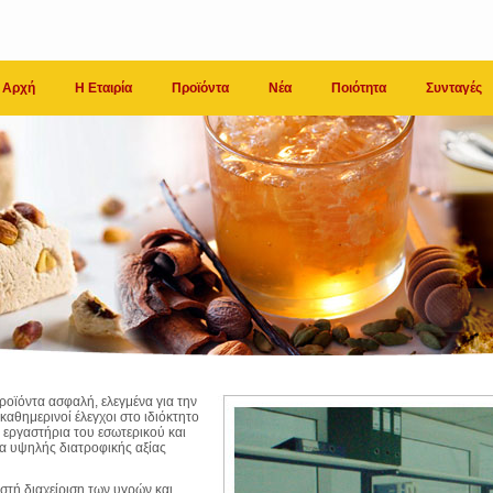
Αρχή
Η Εταιρία
Προϊόντα
Νέα
Ποιότητα
Συνταγές
προϊόντα ασφαλή, ελεγμένα για την
καθημερινοί έλεγχοι στο ιδιόκτητο
α εργαστήρια του εσωτερικού και
τα υψηλής διατροφικής αξίας
στή διαχείριση των υγρών και