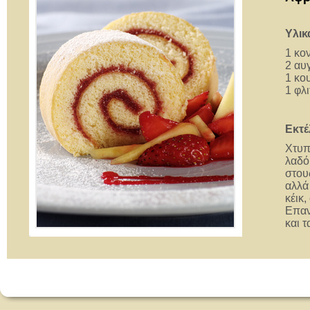
Υλικ
1 κο
2 αυ
1 κο
1 φλ
Εκτέ
Χτυπ
λαδό
στου
αλλά
κέικ
Επαν
και 