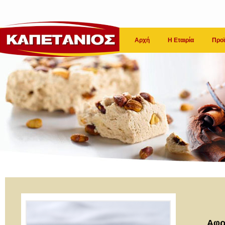
Αρχή
Η Εταιρία
Προϊ
Αφρ