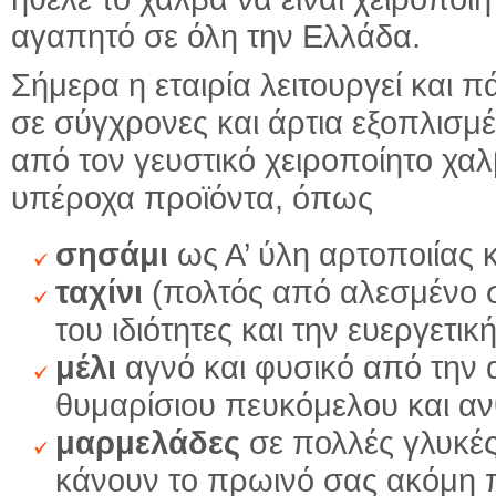
αγαπητό σε όλη την Ελλάδα.
Σήμερα η εταιρία λειτουργεί και 
σε σύγχρονες και άρτια εξοπλισμ
από τον γευστικό χειροποίητο χ
υπέροχα προϊόντα, όπως
σησάμι
ως Α’ ύλη αρτοποιίας 
ταχίνι
(πολτός από αλεσμένο ση
του ιδιότητες και την ευεργετι
μέλι
αγνό και φυσικό από την α
θυμαρίσιου πευκόμελου και α
μαρμελάδες
σε πολλές γλυκές
κάνουν το πρωινό σας ακόμη 