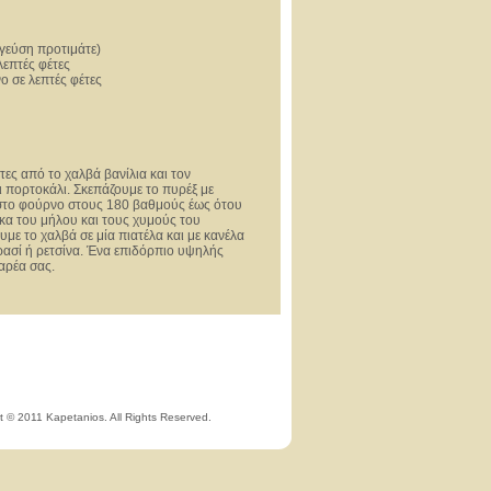
 γεύση προτιμάτε)
λεπτές φέτες
ο σε λεπτές φέτες
τες από το χαλβά βανίλια και τον
ι πορτοκάλι. Σκεπάζουμε το πυρέξ με
 στο φούρνο στους 180 βαθμούς έως ότου
ρκα του μήλου και τους χυμούς του
με το χαλβά σε μία πιατέλα και με κανέλα
ρασί ή ρετσίνα. Ένα επιδόρπιο υψηλής
παρέα σας.
t © 2011 Kapetanios. All Rights Reserved.