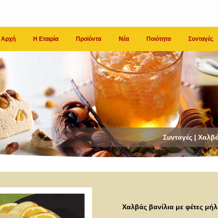
Αρχή
Η Εταιρία
Προϊόντα
Νέα
Ποιότητα
Συνταγές
Συνταγές | Χαλβ
Χαλβάς βανίλια με φέτες μήλ