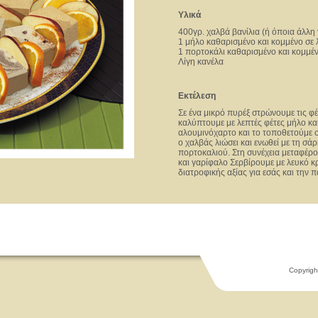
Υλικά
400γρ. χαλβά βανίλια (ή όποια άλλη
1 μήλο καθαρισμένο και κομμένο σε 
1 πορτοκάλι καθαρισμένο και κομμέν
Λίγη κανέλα
Εκτέλεση
Σε ένα μικρό πυρέξ στρώνουμε τις φέ
καλύπτουμε με λεπτές φέτες μήλο κα
αλουμινόχαρτο και το τοποθετούμε
ο χαλβάς λιώσει και ενωθεί με τη σά
πορτοκαλιού. Στη συνέχεια μεταφέρου
και γαρίφαλο Σερβίρουμε με λευκό κ
διατροφικής αξίας για εσάς και την 
Copyrigh