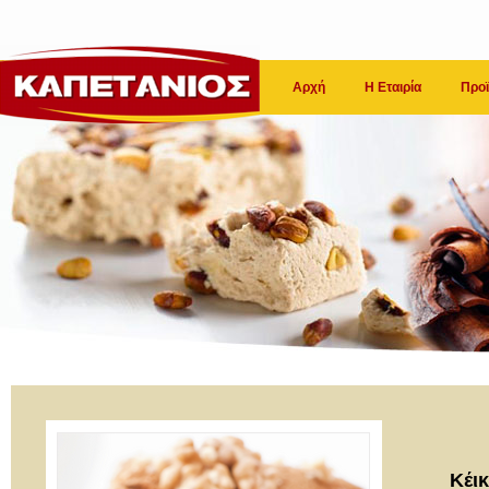
Αρχή
Η Εταιρία
Προϊ
Κέικ