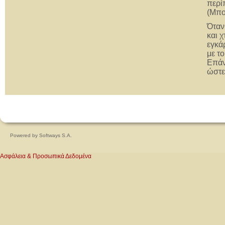
περί
(Μπο
Όταν
και 
εγκά
με τ
Επάν
ώστε
Powered by
Softways S.A.
Ασφάλεια & Προσωπικά Δεδομένα