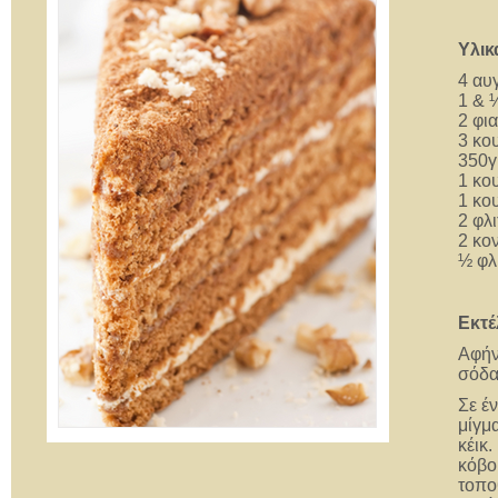
Υλικ
4 αυ
1 & 
2 φι
3 κο
350γ
1 κο
1 κο
2 φλι
2 κο
½ φλ
Εκτέ
Αφήν
σόδα 
Σε έ
μίγμ
κέικ.
κόβο
τοπο