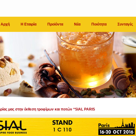
Αρχή
Η Εταιρία
Προϊόντα
Νέα
Ποιότητα
Συνταγές
αιρίας μας στην έκθεση τροφίμων και ποτών “SIAL PARIS