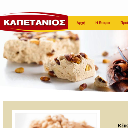
Αρχή
Η Εταιρία
Προϊ
Κέικ