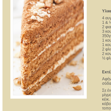
Υλικ
4 αυ
1 & 
2 φι
3 κο
350γ
1 κο
1 κο
2 φλι
2 κο
½ φλ
Εκτέ
Αφήν
σόδα 
Σε έ
μίγμ
κέικ.
κόβο
τοπο