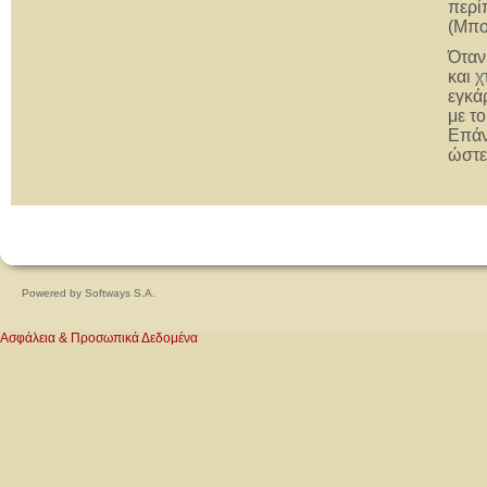
περί
(Μπο
Όταν
και 
εγκά
με τ
Επάν
ώστε
Powered by
Softways S.A.
Ασφάλεια & Προσωπικά Δεδομένα