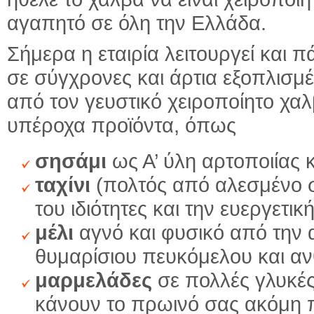
αγαπητό σε όλη την Ελλάδα.
Σήμερα η εταιρία λειτουργεί και 
σε σύγχρονες και άρτια εξοπλισμ
από τον γευστικό χειροποίητο χ
υπέροχα προϊόντα, όπως
σησάμι
ως Α’ ύλη αρτοποιίας 
ταχίνι
(πολτός από αλεσμένο ση
του ιδιότητες και την ευεργετι
μέλι
αγνό και φυσικό από την α
θυμαρίσιου πευκόμελου και α
μαρμελάδες
σε πολλές γλυκές
κάνουν το πρωινό σας ακόμη 