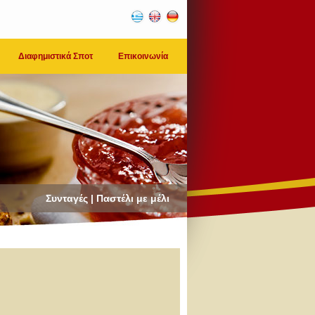
Διαφημιστικά Σποτ
Επικοινωνία
Συνταγές | Παστέλι με μέλι