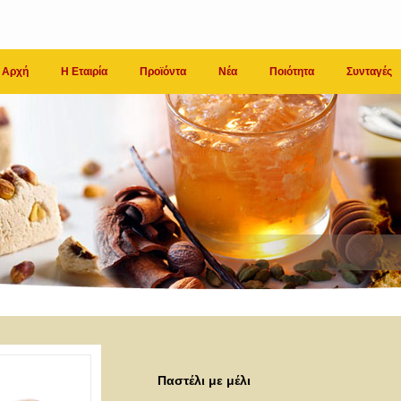
Αρχή
Η Εταιρία
Προϊόντα
Νέα
Ποιότητα
Συνταγές
Παστέλι με μέλι