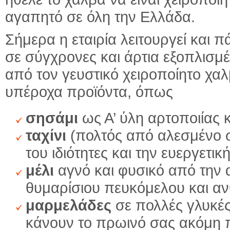
αγαπητό σε όλη την Ελλάδα.
Σήμερα η εταιρία λειτουργεί και 
σε σύγχρονες και άρτια εξοπλισμ
από τον γευστικό χειροποίητο χ
υπέροχα προϊόντα, όπως
σησάμι
ως Α’ ύλη αρτοποιίας 
ταχίνι
(πολτός από αλεσμένο ση
του ιδιότητες και την ευεργετι
μέλι
αγνό και φυσικό από την α
θυμαρίσιου πευκόμελου και α
μαρμελάδες
σε πολλές γλυκές
κάνουν το πρωινό σας ακόμη 