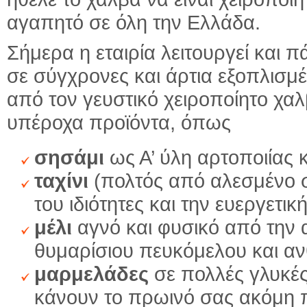
αγαπητό σε όλη την Ελλάδα.
Σήμερα η εταιρία λειτουργεί και 
σε σύγχρονες και άρτια εξοπλισμ
από τον γευστικό χειροποίητο χ
υπέροχα προϊόντα, όπως
σησάμι
ως Α’ ύλη αρτοποιίας 
ταχίνι
(πολτός από αλεσμένο ση
του ιδιότητες και την ευεργετι
μέλι
αγνό και φυσικό από την α
θυμαρίσιου πευκόμελου και α
μαρμελάδες
σε πολλές γλυκές
κάνουν το πρωινό σας ακόμη 