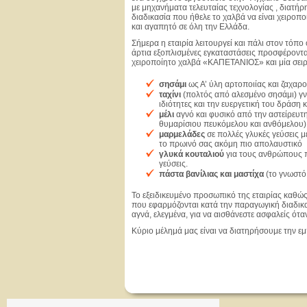
με μηχανήματα τελευταίας τεχνολογίας , διατή
διαδικασία που ήθελε το χαλβά να είναι χειροπ
και αγαπητό σε όλη την Ελλάδα.
Σήμερα η εταιρία λειτουργεί και πάλι στον τόπ
άρτια εξοπλισμένες εγκαταστάσεις προσφέροντα
χειροποίητο χαλβά «ΚΑΠΕΤΑΝΙΟΣ» και μία σει
σησάμι
ως Α’ ύλη αρτοποιίας και ζαχαρ
ταχίνι
(πολτός από αλεσμένο σησάμι) γνω
ιδιότητες και την ευεργετική του δράση 
μέλι
αγνό και φυσικό από την αστείρευτη 
θυμαρίσιου πευκόμελου και ανθόμελου)
μαρμελάδες
σε πολλές γλυκές γεύσεις 
το πρωινό σας ακόμη πιο απολαυστικό
γλυκά κουταλιού
για τους ανθρώπους 
γεύσεις.
πάστα βανίλιας και μαστίχα
(το γνωστό
Το εξειδικευμένο προσωπικό της εταιρίας καθώ
που εφαρμόζονται κατά την παραγωγική διαδι
αγνά, ελεγμένα, για να αισθάνεστε ασφαλείς ότα
Κύριο μέλημά μας είναι να διατηρήσουμε την εμ