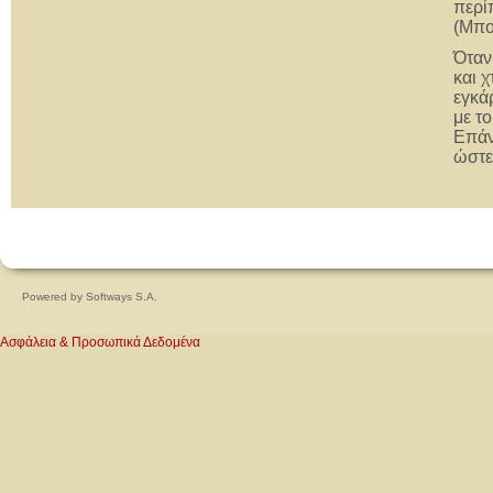
περί
(Μπο
Όταν
και 
εγκά
με τ
Επάν
ώστε
Powered by
Softways S.A.
Ασφάλεια & Προσωπικά Δεδομένα