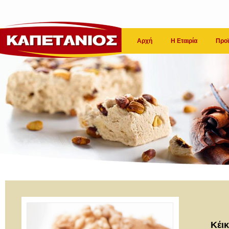
Αρχή
Η Εταιρία
Προϊ
Κέικ