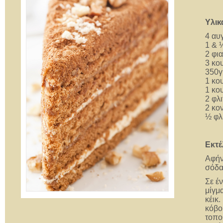
Υλικ
4 αυ
1 & 
2 φι
3 κο
350γ
1 κο
1 κο
2 φλι
2 κο
½ φλ
Εκτέ
Αφήν
σόδα 
Σε έ
μίγμ
κέικ.
κόβο
τοπο