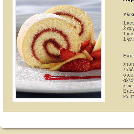
Υλικ
1 κο
2 αυ
1 κο
1 φλ
Εκτέ
Χτυπ
λαδό
στου
αλλά
κέικ
Επαν
και 