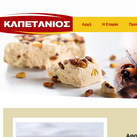
Αρχή
Η Εταιρία
Προϊ
Αφρ