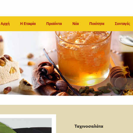
Αρχή
Η Εταιρία
Προϊόντα
Νέα
Ποιότητα
Συνταγές
Ταχινοσαλάτα