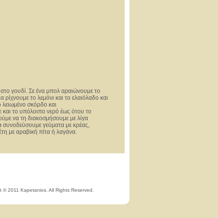
 στο γουδί. Σε ένα μπολ αραιώνουμε το
ια ρίχνουμε το λεμόνι και το ελαιόλαδο και
 λειωμένο σκόρδο και
και το υπόλοιπο νερό έως ότου το
ρούμε να τη διακοσμήσουμε με λίγα
 συνοδεύσουμε γεύματα με κρέας,
τη με αραβική πίτα ή λαγάνα.
t © 2011 Kapetanios. All Rights Reserved.