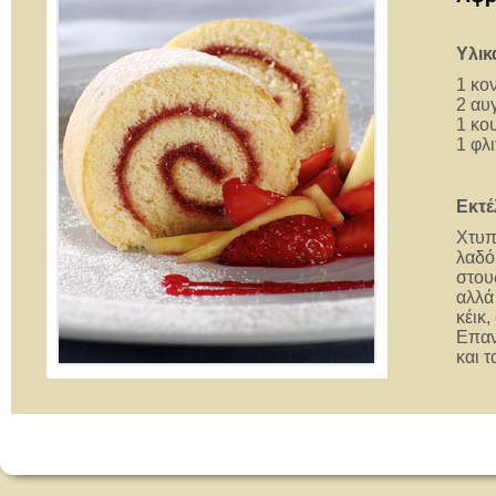
Υλικ
1 κο
2 αυ
1 κο
1 φλ
Εκτέ
Χτυπ
λαδό
στου
αλλά
κέικ
Επαν
και 