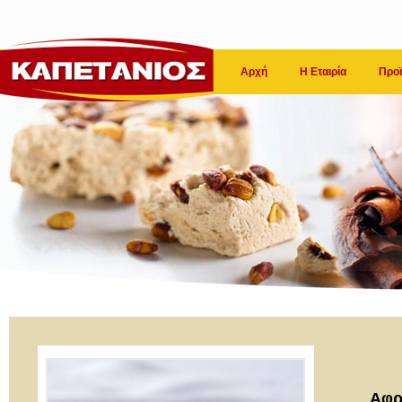
Αρχή
Η Εταιρία
Προϊ
Αφρ