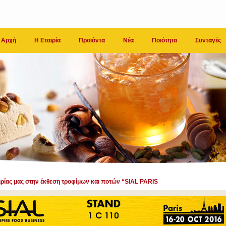
Αρχή
Η Εταιρία
Προϊόντα
Νέα
Ποιότητα
Συνταγές
αιρίας μας στην έκθεση τροφίμων και ποτών “SIAL PARIS