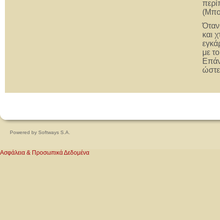
περί
(Μπο
Όταν
και 
εγκά
με τ
Επάν
ώστε
Powered by
Softways S.A.
Ασφάλεια & Προσωπικά Δεδομένα