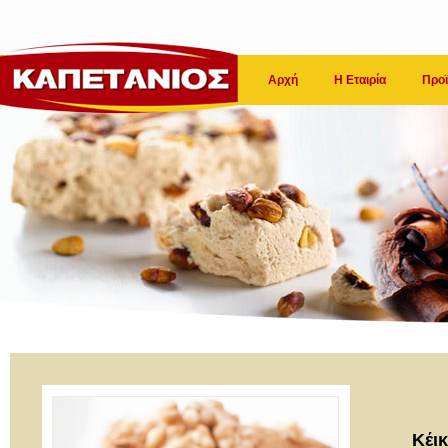
Αρχή
Η Εταιρία
Προϊ
Κέικ