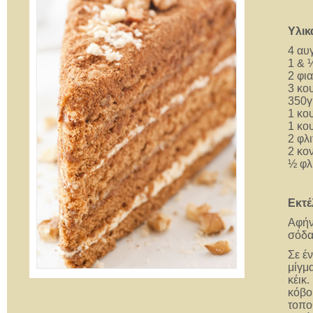
Υλικ
4 αυ
1 & 
2 φι
3 κο
350γ
1 κο
1 κο
2 φλι
2 κο
½ φλ
Εκτέ
Αφήν
σόδα 
Σε έ
μίγμ
κέικ.
κόβο
τοπο