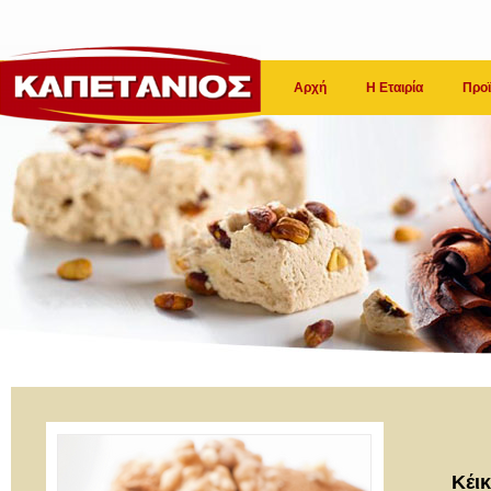
Αρχή
Η Εταιρία
Προϊ
Κέικ