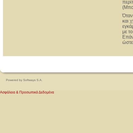
περί
(Μπο
Όταν
και 
εγκά
με τ
Επάν
ώστε
Powered by
Softways S.A.
Ασφάλεια & Προσωπικά Δεδομένα