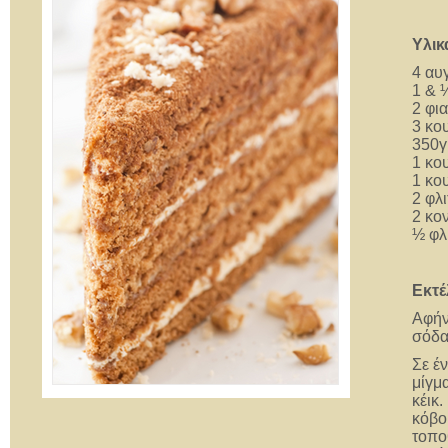
Υλικ
4 αυ
1 & 
2 φι
3 κο
350γ
1 κο
1 κο
2 φλι
2 κο
½ φλ
Εκτέ
Αφήν
σόδα 
Σε έ
μίγμ
κέικ.
κόβο
τοπο