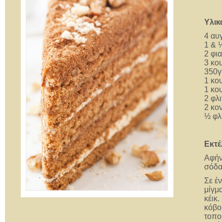
Υλικ
4 αυ
1 & 
2 φι
3 κο
350γ
1 κο
1 κο
2 φλι
2 κο
½ φλ
Εκτέ
Αφήν
σόδα 
Σε έ
μίγμ
κέικ.
κόβο
τοπο