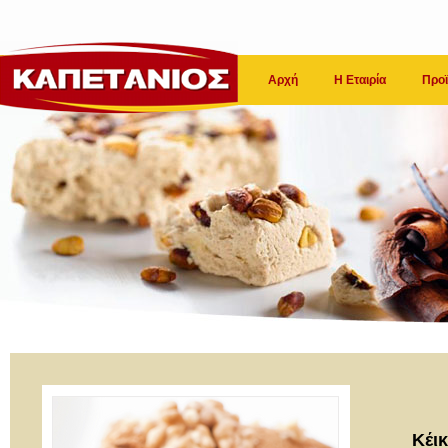
Αρχή
Η Εταιρία
Προϊ
Κέικ