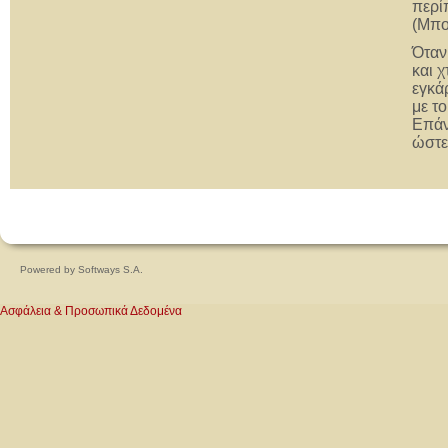
περί
(Μπο
Όταν
και 
εγκά
με τ
Επάν
ώστε
Powered by
Softways S.A.
Ασφάλεια & Προσωπικά Δεδομένα