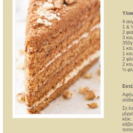
Υλικ
4 αυ
1 & 
2 φι
3 κο
350γ
1 κο
1 κο
2 φλι
2 κο
½ φλ
Εκτέ
Αφήν
σόδα 
Σε έ
μίγμ
κέικ.
κόβο
τοπο