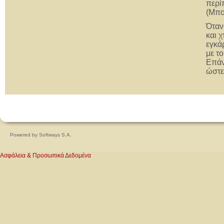
περί
(Μπο
Όταν
και 
εγκά
με τ
Επάν
ώστε
Powered by
Softways S.A.
Ασφάλεια & Προσωπικά Δεδομένα