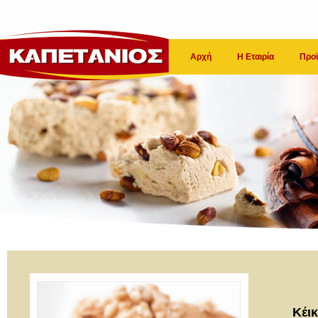
Αρχή
Η Εταιρία
Προϊ
Κέικ