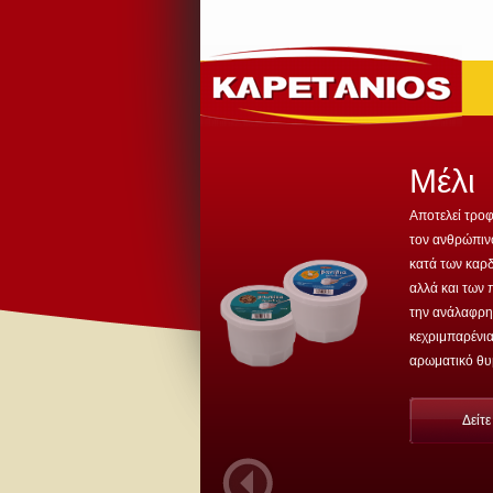
Μέλι
Αποτελεί τροφ
τον ανθρώπινο
κατά των καρδ
αλλά και των
την ανάλαφρη
κεχριμπαρένια
αρωματικό θυμ
Δείτ