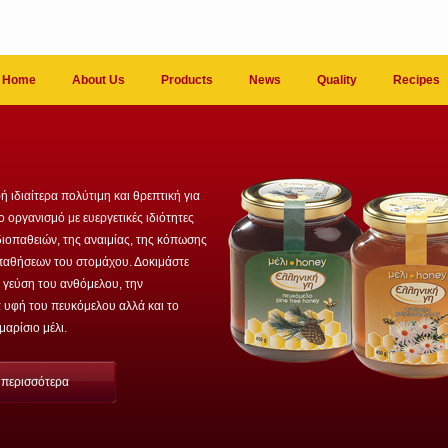
Home
About Us
Products
News
Quality
Recipes
ή ιδιαίτερα πολύτιμη και θρεπτική για
 οργανισμό με ευεργετικές ιδιότητες
ιοπαθειών, της αναιμίας, της κόπωσης
 παθήσεων του στομάχου. Δοκιμάστε
 γεύση του ανθόμελου, την
 υφή του πευκόμελου αλλά και το
αρίσιο μέλι.
ε περισσότερα