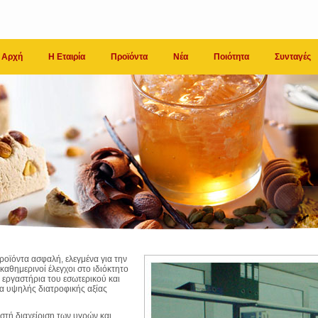
Αρχή
Η Εταιρία
Προϊόντα
Νέα
Ποιότητα
Συνταγές
προϊόντα ασφαλή, ελεγμένα για την
καθημερινοί έλεγχοι στο ιδιόκτητο
α εργαστήρια του εσωτερικού και
τα υψηλής διατροφικής αξίας
στή διαχείριση των υγρών και