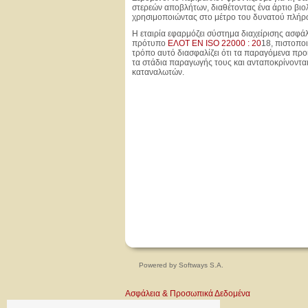
στερεών αποβλήτων, διαθέτοντας ένα άρτιο βιο
χρησιμοποιώντας στο μέτρο του δυνατού πλήρ
Η εταιρία εφαρμόζει σύστημα διαχείρισης ασφά
πρότυπο
ΕΛΟΤ ΕΝ ISO 22000 : 20
18, πιστοπο
τρόπο αυτό διασφαλίζει ότι τα παραγόμενα προι
τα στάδια παραγωγής τους και ανταποκρίνονται
καταναλωτών.
Powered by
Softways S.A.
Ασφάλεια & Προσωπικά Δεδομένα