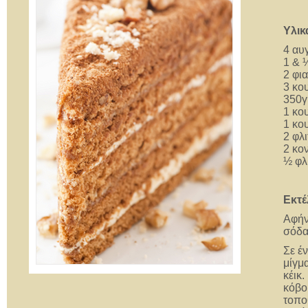
Υλικ
4 αυ
1 & 
2 φι
3 κο
350γ
1 κο
1 κο
2 φλι
2 κο
½ φλ
Εκτέ
Αφήν
σόδα 
Σε έ
μίγμ
κέικ.
κόβο
τοπο