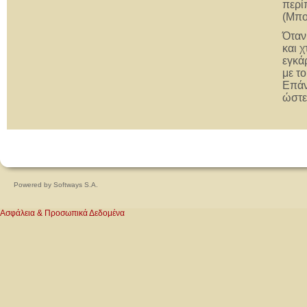
περί
(Μπο
Όταν
και 
εγκά
με τ
Επάν
ώστε
Powered by
Softways S.A.
Ασφάλεια & Προσωπικά Δεδομένα