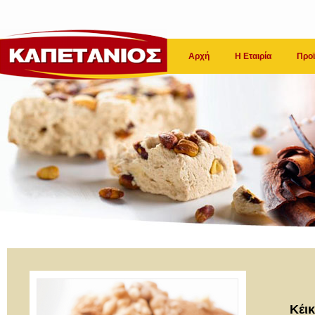
Αρχή
Η Εταιρία
Προϊ
Κέικ