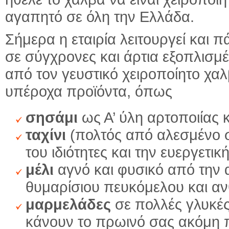
αγαπητό σε όλη την Ελλάδα.
Σήμερα η εταιρία λειτουργεί και 
σε σύγχρονες και άρτια εξοπλισμ
από τον γευστικό χειροποίητο χ
υπέροχα προϊόντα, όπως
σησάμι
ως Α’ ύλη αρτοποιίας 
ταχίνι
(πολτός από αλεσμένο ση
του ιδιότητες και την ευεργετι
μέλι
αγνό και φυσικό από την α
θυμαρίσιου πευκόμελου και α
μαρμελάδες
σε πολλές γλυκές
κάνουν το πρωινό σας ακόμη 