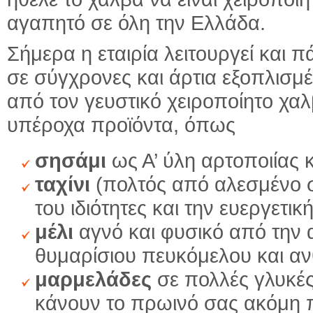
αγαπητό σε όλη την Ελλάδα.
Σήμερα η εταιρία λειτουργεί και 
σε σύγχρονες και άρτια εξοπλισμ
από τον γευστικό χειροποίητο χ
υπέροχα προϊόντα, όπως
σησάμι
ως Α’ ύλη αρτοποιίας 
ταχίνι
(πολτός από αλεσμένο ση
του ιδιότητες και την ευεργετι
μέλι
αγνό και φυσικό από την α
θυμαρίσιου πευκόμελου και α
μαρμελάδες
σε πολλές γλυκές
κάνουν το πρωινό σας ακόμη 