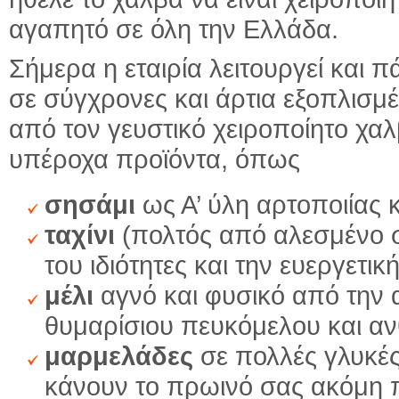
αγαπητό σε όλη την Ελλάδα.
Σήμερα η εταιρία λειτουργεί και 
σε σύγχρονες και άρτια εξοπλισμ
από τον γευστικό χειροποίητο χ
υπέροχα προϊόντα, όπως
σησάμι
ως Α’ ύλη αρτοποιίας 
ταχίνι
(πολτός από αλεσμένο ση
του ιδιότητες και την ευεργετι
μέλι
αγνό και φυσικό από την α
θυμαρίσιου πευκόμελου και α
μαρμελάδες
σε πολλές γλυκές
κάνουν το πρωινό σας ακόμη 