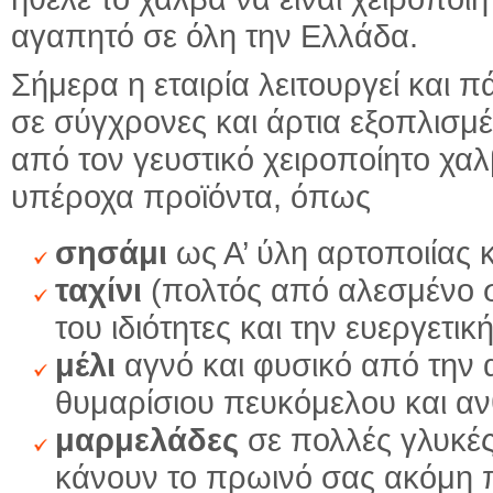
αγαπητό σε όλη την Ελλάδα.
Σήμερα η εταιρία λειτουργεί και 
σε σύγχρονες και άρτια εξοπλισμ
από τον γευστικό χειροποίητο χ
υπέροχα προϊόντα, όπως
σησάμι
ως Α’ ύλη αρτοποιίας 
ταχίνι
(πολτός από αλεσμένο ση
του ιδιότητες και την ευεργετι
μέλι
αγνό και φυσικό από την α
θυμαρίσιου πευκόμελου και α
μαρμελάδες
σε πολλές γλυκές
κάνουν το πρωινό σας ακόμη 