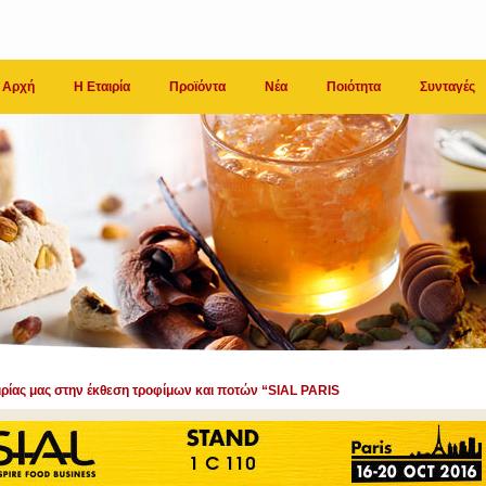
Αρχή
Η Εταιρία
Προϊόντα
Νέα
Ποιότητα
Συνταγές
αιρίας μας στην έκθεση τροφίμων και ποτών “SIAL PARIS