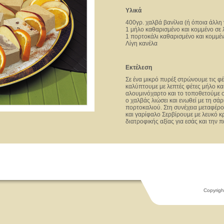
Υλικά
400γρ. χαλβά βανίλια (ή όποια άλλη
1 μήλο καθαρισμένο και κομμένο σε 
1 πορτοκάλι καθαρισμένο και κομμέν
Λίγη κανέλα
Εκτέλεση
Σε ένα μικρό πυρέξ στρώνουμε τις φέ
καλύπτουμε με λεπτές φέτες μήλο κα
αλουμινόχαρτο και το τοποθετούμε
ο χαλβάς λιώσει και ενωθεί με τη σά
πορτοκαλιού. Στη συνέχεια μεταφέρου
και γαρίφαλο Σερβίρουμε με λευκό κ
διατροφικής αξίας για εσάς και την 
Copyrigh