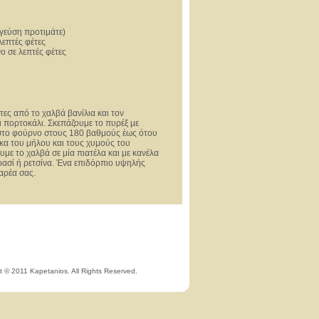
 γεύση προτιμάτε)
λεπτές φέτες
ο σε λεπτές φέτες
τες από το χαλβά βανίλια και τον
ι πορτοκάλι. Σκεπάζουμε το πυρέξ με
 στο φούρνο στους 180 βαθμούς έως ότου
ρκα του μήλου και τους χυμούς του
με το χαλβά σε μία πιατέλα και με κανέλα
ρασί ή ρετσίνα. Ένα επιδόρπιο υψηλής
παρέα σας.
t © 2011 Kapetanios. All Rights Reserved.