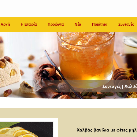
Αρχή
Η Εταιρία
Προϊόντα
Νέα
Ποιότητα
Συνταγές
Συνταγές | Χαλβ
Χαλβάς βανίλια με φέτες μήλ