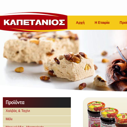
Αρχή
Η Εταιρία
Προϊ
Χαλβάς & Ταχίνι
Μέλι