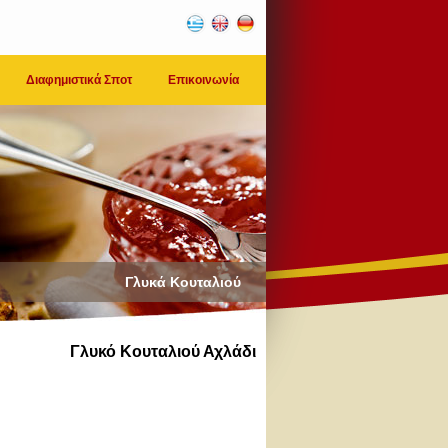
Διαφημιστικά Σποτ
Επικοινωνία
Γλυκά Κουταλιού
Γλυκό Κουταλιού Αχλάδι