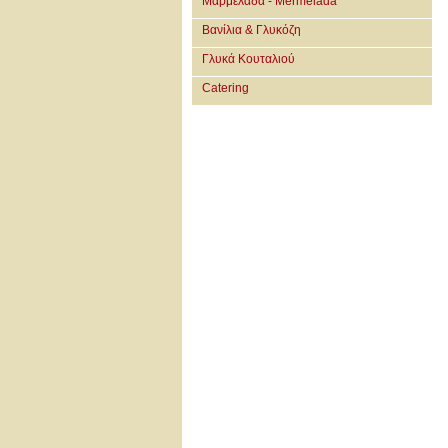
Μαρμελάδα - Mermelada
Βανίλια & Γλυκόζη
Γλυκά Κουταλιού
Catering