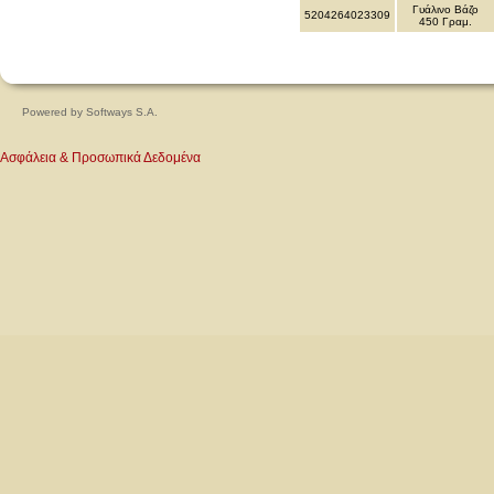
Γυάλινο Βάζο
5204264023309
450 Γραμ.
Powered by
Softways S.A.
Ασφάλεια & Προσωπικά Δεδομένα