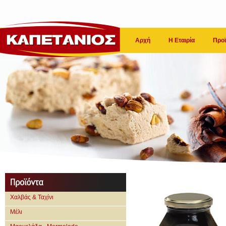
Αρχή
Η Εταιρία
Προϊ
Χαλβάς & Ταχίνι
Μέλι