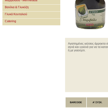
Μαρμελάδα - Mermelada
Βανίλια & Γλυκόζη
Γλυκά Κουταλιού
Catering
Αγαπημένες γεύσεις άρρηκτα σ
αγνά και υγιεινά για να τα κα
ή με γιαούρτι.
BARCODE
Α' ΣΥΣΚ.