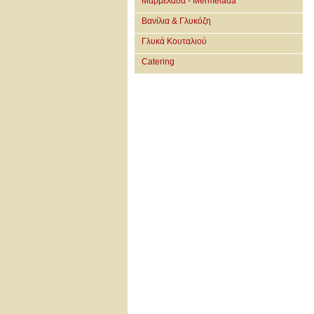
Μαρμελάδα - Mermelada
Βανίλια & Γλυκόζη
Γλυκά Κουταλιού
Catering