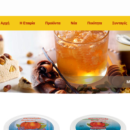
Αρχή
Η Εταιρία
Προϊόντα
Νέα
Ποιότητα
Συνταγές
Μ