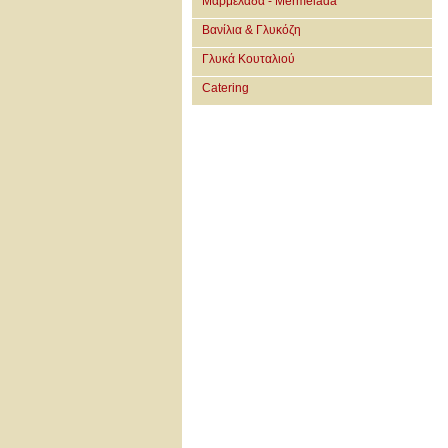
Μαρμελάδα - Mermelada
Βανίλια & Γλυκόζη
Γλυκά Κουταλιού
Catering