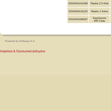
5204264141409
Πακέτα 2,5 Κιλά
5204264141102
Πακέτο 1 Κιλού
Χαρτόκουτο
5204264188367
400 Γραμ
Powered by
Softways S.A.
Ασφάλεια & Προσωπικά Δεδομένα