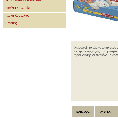
Μαρμελάδα - Mermelada
Βανίλια & Γλυκόζη
Γλυκά Κουταλιού
Catering
Χειροποίητο γλυκό φτιαγμένο 
διατροφικής αξίας που μπορεί 
προέλευσης σε περιόδους νηστ
BARCODE
Α' ΣΥΣΚ.