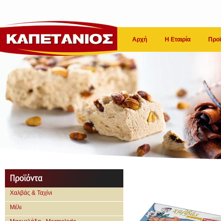
Αρχή
Η Εταιρία
Προϊ
Χαλβάς & Ταχίνι
Μέλι