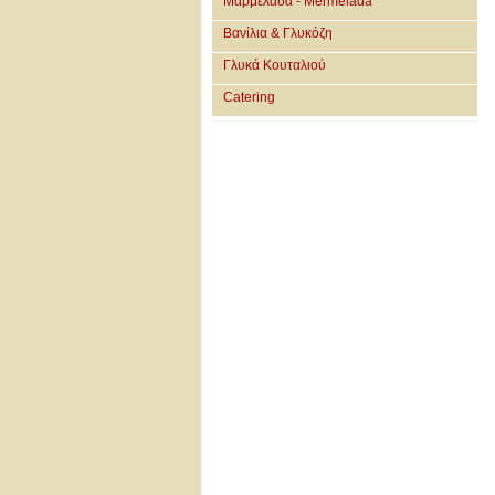
Μαρμελάδα - Mermelada
Βανίλια & Γλυκόζη
Γλυκά Κουταλιού
Catering