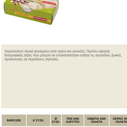
Χειροποίητο γλυκό φτιαγμένο από ταχίνι και γλυκόζη. Προϊόν υψηλής
διατροφικής αξίας που μπορεί να υποκαταστήσει επάξια τις πρωτεΐνες ζωικής
προέλευσης σε περιόδους νηστείας.
B'
ΤΕΜ ANA
ΚΙΒΩΤΙΑ ΑΝΑ
ΣΕΙΡΕΣ Α
BARCODE
Α' ΣΥΣΚ.
ΣΥΣΚ.
ΧΑΡΤ/ΤΙΟ
ΠΑΛΕΤΑ
ΠΑΛΕΤΑ