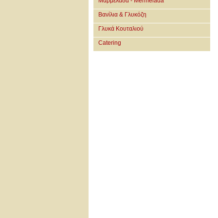
Μαρμελάδα - Mermelada
Βανίλια & Γλυκόζη
Γλυκά Κουταλιού
Catering