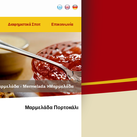
Διαφημιστικά Σποτ
Επικοινωνία
ρμελάδα - Mermelada >Μαρμελάδα
Μαρμελάδα Πορτοκάλι