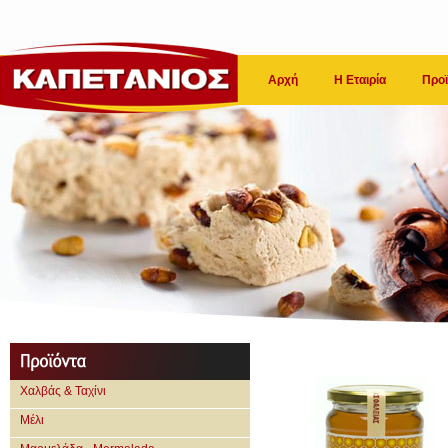
Αρχή
Η Εταιρία
Προϊ
Χαλβάς & Ταχίνι
Μέλι