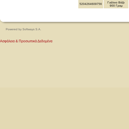
Γυάλινο Βάζο
5204264609756
900 Γραμ
Powered by
Softways S.A.
Ασφάλεια & Προσωπικά Δεδομένα