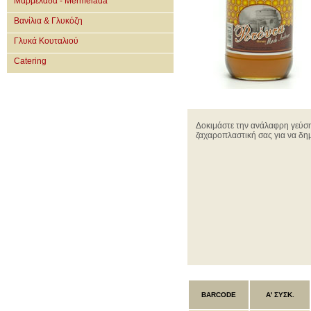
Μαρμελάδα - Mermelada
Βανίλια & Γλυκόζη
Γλυκά Κουταλιού
Catering
Δοκιμάστε την ανάλαφρη γεύση
ζαχαροπλαστική σας για να δη
BARCODE
Α' ΣΥΣΚ.