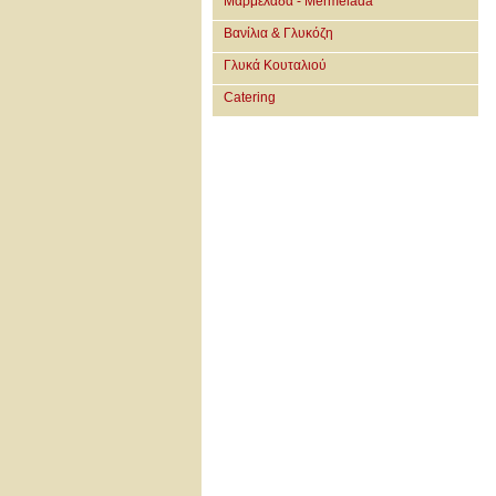
Μαρμελάδα - Mermelada
Βανίλια & Γλυκόζη
Γλυκά Κουταλιού
Catering