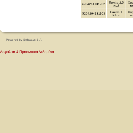
Πακέτα 2,5
Χαρ
4204264131202
Κιλά
τι
Πακέτο 1
Χαρ
5204264131103
Κιλού
τι
Powered by
Softways S.A.
Ασφάλεια & Προσωπικά Δεδομένα