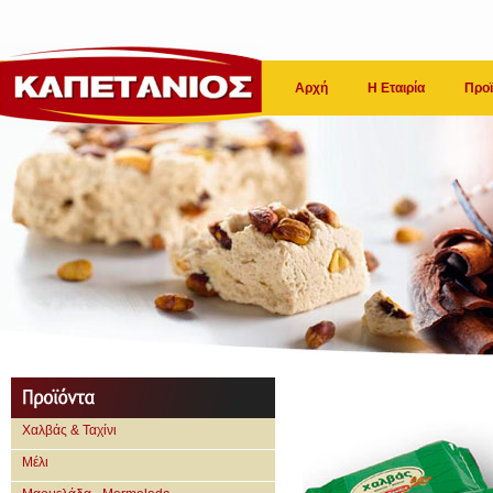
Αρχή
Η Εταιρία
Προϊ
Χαλβάς & Ταχίνι
Μέλι