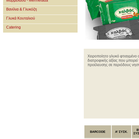
Μαρμελάδα - Mermelada
Βανίλια & Γλυκόζη
Γλυκά Κουταλιού
Catering
Χειροποίητο γλυκό φτιαγμένο 
διατροφικής αξίας που μπορεί 
προέλευσης σε περιόδους νηστ
B
BARCODE
Α' ΣΥΣΚ.
ΣΥΣ