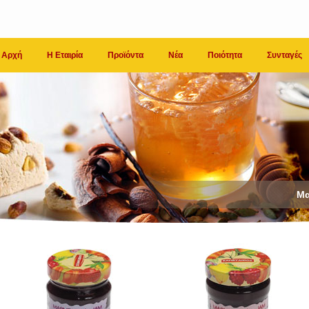
Αρχή
Η Εταιρία
Προϊόντα
Νέα
Ποιότητα
Συνταγές
Μα