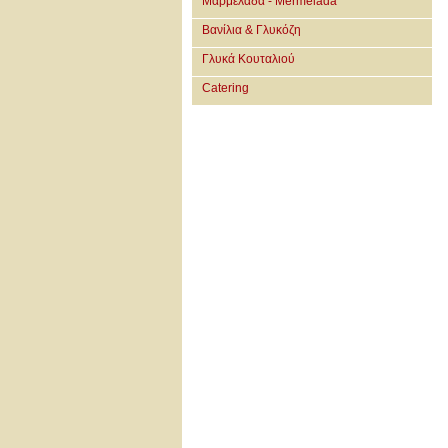
Μαρμελάδα - Mermelada
Βανίλια & Γλυκόζη
Γλυκά Κουταλιού
Catering