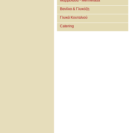
Μαρμελάδα - Mermelada
Βανίλια & Γλυκόζη
Γλυκά Κουταλιού
Catering