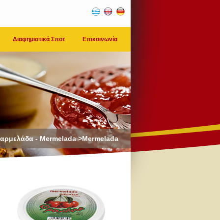
Διαφημιστικά Σποτ
Επικοινωνία
αρμελάδα - Mermelada >Mermelada