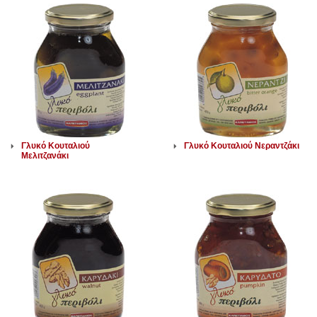
Γλυκό Κουταλιού
Γλυκό Κουταλιού Νεραντζάκι
Μελιτζανάκι