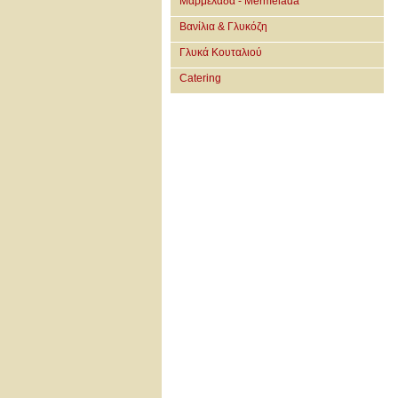
Μαρμελάδα - Mermelada
Βανίλια & Γλυκόζη
Γλυκά Κουταλιού
Catering