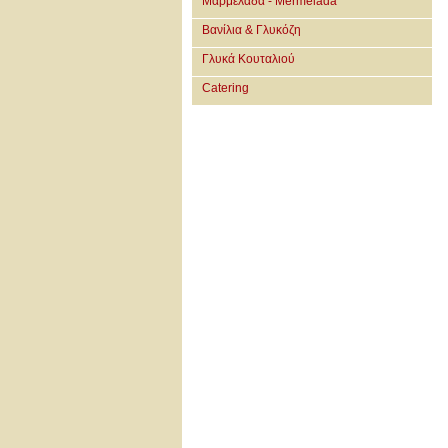
Μαρμελάδα - Mermelada
Βανίλια & Γλυκόζη
Γλυκά Κουταλιού
Catering