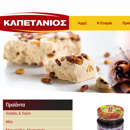
Αρχή
Η Εταιρία
Προϊ
Χαλβάς & Ταχίνι
Μέλι